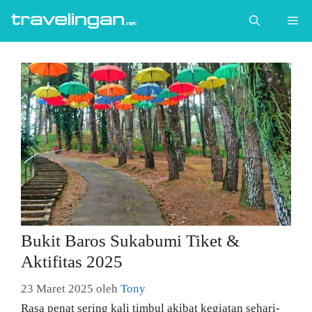
Langsung
Me
ke
isi
Bukit Baros Sukabumi Tiket &
Aktifitas 2025
23 Maret 2025
oleh
Tony
Rasa penat sering kali timbul akibat kegiatan sehari-